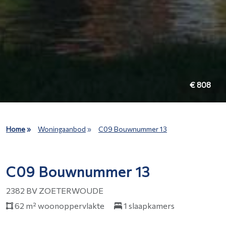
€ 808
Home
»
Woningaanbod
»
C09 Bouwnummer 13
C09 Bouwnummer 13
2382 BV ZOETERWOUDE
62 m² woonoppervlakte
1 slaapkamers