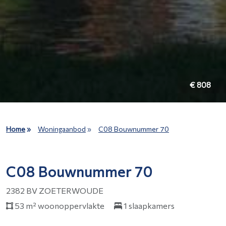
€ 808
Home
»
Woningaanbod
»
C08 Bouwnummer 70
C08 Bouwnummer 70
2382 BV ZOETERWOUDE
53 m² woonoppervlakte
1 slaapkamers