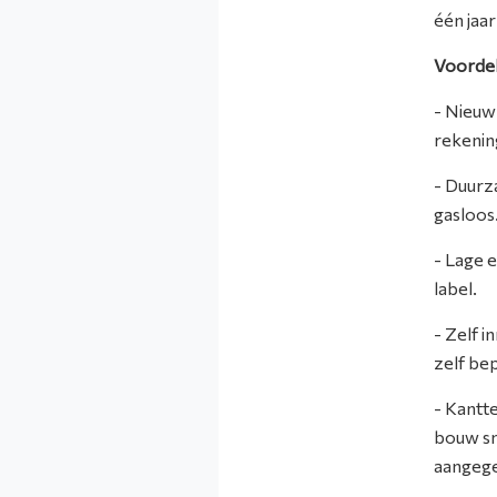
één jaar
Voordel
- Nieuw
rekenin
- Duurz
gasloo
- Lage 
label.
- Zelf 
zelf be
- Kantt
bouw sn
aangeg