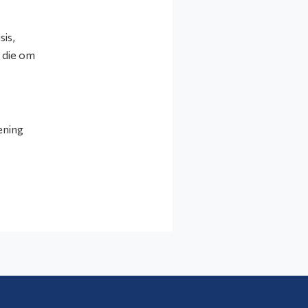
sis,
n die om
ening