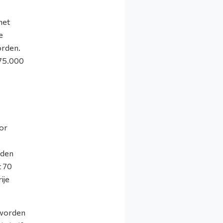
het
e
orden.
 75.000
or
rden
t 70
ije
 worden