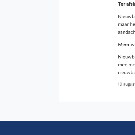
Ter afsl
Nieuwbo
maar he
aandac
Meer 
Nieuwbo
mee moe
nieuwb
19 augus