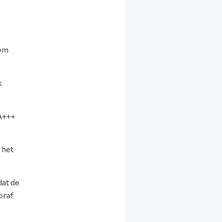
 om
k
A+++
 het
dat de
oraf