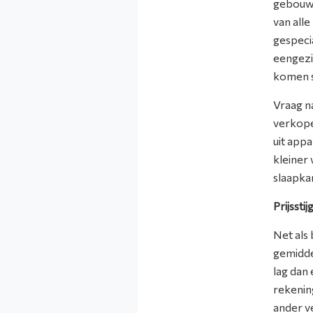
gebouwd
van all
gespeci
eengezi
komen s
Vraag n
verkope
uit app
kleiner
slaapka
Prijssti
Net als
gemidde
lag dan 
rekenin
ander v