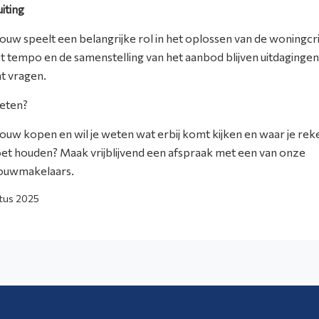
uiting
uw speelt een belangrijke rol in het oplossen van de woningcri
t tempo en de samenstelling van het aanbod blijven uitdaginge
ht vragen.
weten?
uw kopen en wil je weten wat erbij komt kijken en waar je rek
t houden? Maak vrijblijvend een afspraak met een van onze
ouwmakelaars.
tus 2025