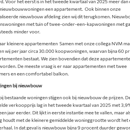
. Voor het eerst is in het tweede kwartaal van 2025 meer dan 
e nieuwbouwwoningen een appartement. Ook binnen onze
aliseerde nieuwbouw afdeling zien wij dit terugkomen. Nieuw
nswoningen met tuin of twee-onder-een-kapwoningen met g
teeds minder voor.
aar kleinere appartementen Samen met onze collega NVM ma
n wij per jaar circa 30.000 koopwoningen, waarvan bijna 60 p
artementen bestaat. We zien bovendien dat deze appartement
 worden. De meeste vraag is er naar appartementen met twee
mers en een comfortabel balkon.
jgingen bij nieuwbouw
 bij bestaande woningen stijgen ook bij nieuwbouw de prijzen. D
lde verkoopprijs lag in het tweede kwartaal van 2025 met 3,
een jaar eerder. Dit lijkt in eerste instantie mee te vallen, maar als
g houdt met de kleinere gemiddelde woninggrootte wordt het
erhaal. In dat geval is nieuwbouw bijna 9 procent duurder gewo