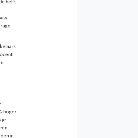
de helft
bouw
arage
kelaars
rocent
en
e
9% hoger
 je
 een
rden in