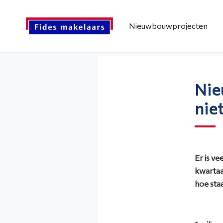
Nieuwbouwprojecten
Nie
nie
Er is v
kwartaa
hoe sta