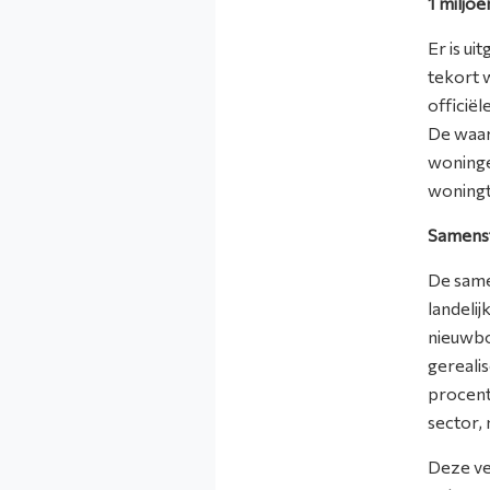
1 miljo
Er is u
tekort 
officië
De waar
woninge
woningt
Samenst
De same
landelij
nieuwbo
gereali
procent
sector,
Deze ve