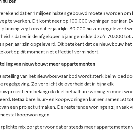
en huizen
itgerekend dat er 1 miljoen huizen gebouwd moeten worden om 
weg te werken. Dit komt neer op 100.000 woningen per jaar. D
le planning zegt ons dat er jaarlijks 80.000 huizen opgeleverd w
heid is dat er in de afgelopen 5 jaar gemiddeld zo’n 70.000 tot
n per jaar zijn opgeleverd. Dit betekent dat de nieuwbouw het
ekort op dit moment niet effectief vermindert.
elling van nieuwbouw: meer appartementen
nstelling van het nieuwbouwaanbod wordt sterk beïnvloed do
ke regelgeving. Zo verplicht de overheid dat in bijna elk
uwproject een belangrijk deel betaalbare woningen moet wo
seerd. Betaalbare huur- en koopwoningen kunnen samen 50 to
 van een project uitmaken. De resterende woningen zijn vaak vr
 meestal koopwoningen.
rplichte mix zorgt ervoor dat er steeds meer appartementen