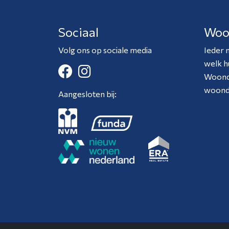
Sociaal
Woo
Volg ons op sociale media
Ieder 
welk h
Woondr
woond
Aangesloten bij: